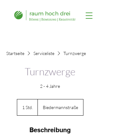
Startseite
Serviceliste
Turnzwerge
Turnzwerge
2 - 4 Jahre
1 Std.
1
Biedermannstraße
S
t
d
Beschreibung