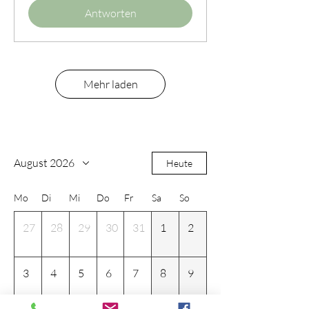
Antworten
Mehr laden
August 2026
Heute
Mo
Di
Mi
Do
Fr
Sa
So
27
28
29
30
31
1
2
3
4
5
6
7
8
9