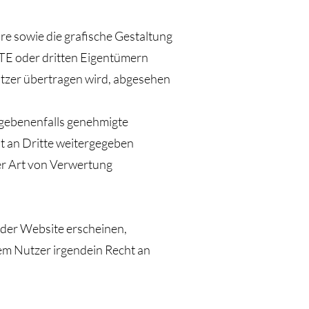
are sowie die grafische Gestaltung
E oder dritten Eigentümern
tzer übertragen wird, abgesehen
gegebenenfalls genehmigte
ht an Dritte weitergegeben
ner Art von Verwertung
 der Website erscheinen,
em Nutzer irgendein Recht an