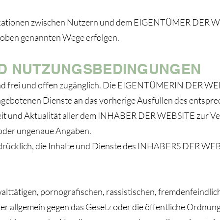
kationen zwischen Nutzern und dem EIGENTÜMER DER WEBS
r oben genannten Wege erfolgen.
ND NUTZUNGSBEDINGUNGEN
sind frei und offen zugänglich. Die EIGENTÜMERIN DER WE
angebotenen Dienste an das vorherige Ausfüllen des entsp
heit und Aktualität aller dem INHABER DER WEBSITE zur Ver
he oder ungenaue Angaben.
usdrücklich, die Inhalte und Dienste des INHABERS DER WE
alttätigen, pornografischen, rassistischen, fremdenfeindlic
r allgemein gegen das Gesetz oder die öffentliche Ordnun