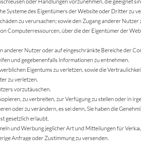
uschleusen oder Handlungen vorzunehmen, die geeignet si
he Systeme des Eigentümers der Website oder Dritter zu ve
Schäden zu verursachen; sowie den Zugang anderer Nutzer 
n Computerressourcen, über die der Eigentümer der Website
en anderer Nutzer oder auf eingeschränkte Bereiche der
ifen und gegebenenfalls Informationen zu entnehmen.
werblichen Eigentums zu verletzen, sowie die Vertraulichke
r zu verletzen.
utzers vorzutäuschen.
u kopieren, zu verbreiten, zur Verfügung zu stellen oder in i
eren oder zu verändern, es sei denn, Sie haben die Genehm
t gesetzlich erlaubt.
ln und Werbung jeglicher Art und Mitteilungen für Verka
erige Anfrage oder Zustimmung zu versenden.