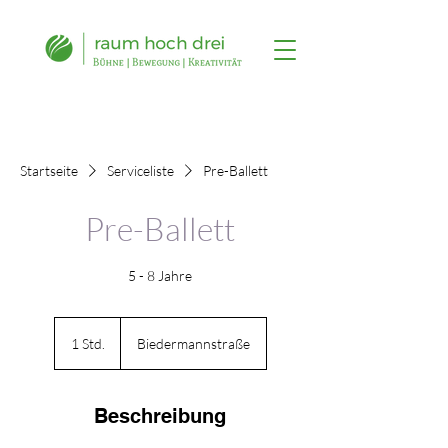
Startseite
Serviceliste
Pre-Ballett
Pre-Ballett
5 - 8 Jahre
1 Std.
1
Biedermannstraße
S
t
d
Beschreibung