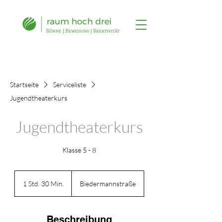
Startseite
Serviceliste
Jugendtheaterkurs
Jugendtheaterkurs
Klasse 5 - 8
1 Std. 30 Min.
1
Biedermannstraße
S
t
d
Beschreibung
3