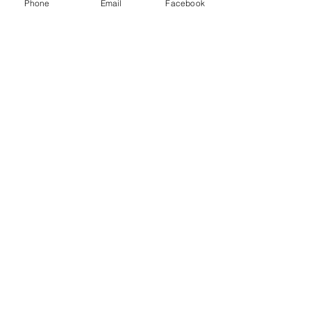
Phone
Email
Facebook
Nachname
E-Mail-Adresse
*
Nachricht schreiben
Einreichen
Datenschutz
AGB
Cookies