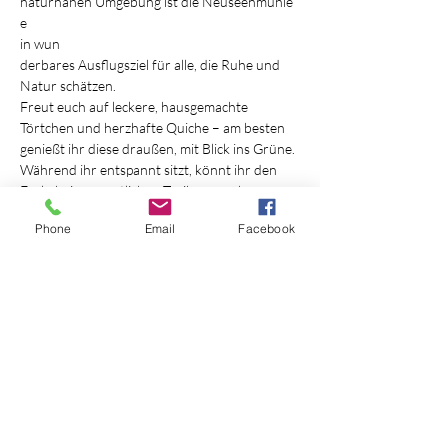
naturnahen Umgebung ist die Neuseenmühle 
e
in wun
derbares Ausflugsziel für alle, die Ruhe und 
Natur schätzen.
Freut euch auf leckere, hausgemachte 
Törtchen und herzhafte Quiche – am besten 
genießt ihr diese draußen, mit Blick ins Grüne. 
Während ihr entspannt sitzt, könnt ihr den 
Eseln beim gemütlichen Treiben zuschauen.
Mehr anzeigen
Phone
Email
Facebook
Diese Veranstaltung teilen