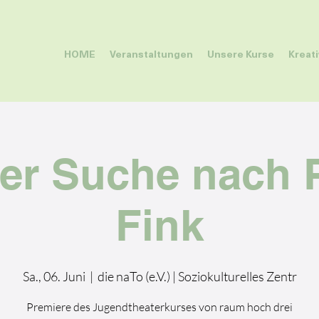
HOME
Veranstaltungen
Unsere Kurse
Kreat
er Suche nach 
Fink
Sa., 06. Juni
  |  
die naTo (e.V.) | Soziokulturelles Zentr
Premiere des Jugendtheaterkurses von raum hoch drei