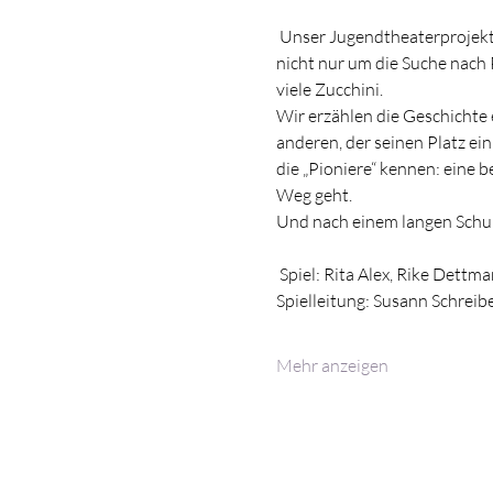
 Unser Jugendtheaterprojekt präsentiert eine Adaption des Romans Auf der Suche nach Paulie Fink. Auf der Bühne geht es 
nicht nur um die Suche nach
viele Zucchini.
Wir erzählen die Geschichte 
anderen, der seinen Platz ein
die „Pioniere“ kennen: eine 
Weg geht.
Und nach einem langen Schul
 Spiel: Rita Alex, Rike Dett
Spielleitung: Susann Schreib
Mehr anzeigen